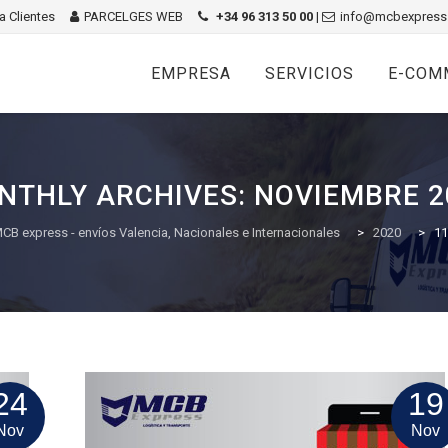
 Clientes
PARCELGES WEB
+34 96 313 50 00
|
info@mcbexpress
Skip
to
EMPRESA
SERVICIOS
E-COM
content
NTHLY ARCHIVES:
NOVIEMBRE 2
CB express - envíos Valencia, Nacionales e Internacionales
>
2020
>
11
24
19
Nov
Nov