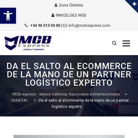
Zona Clientes
Abrir barra de herramientas
PARCELGES WEB
+34 96 313 50 00
|
info@mcbexpress.com
Skip
to
DA EL SALTO AL ECOMMERCE
content
DE LA MANO DE UN PARTNER
LOGÍSTICO EXPERTO
MCB express - envíos Valencia, Nacionales e Internacionales
>
GENERAL
>
Da el salto al eCommerce de la mano de un partner
logístico experto