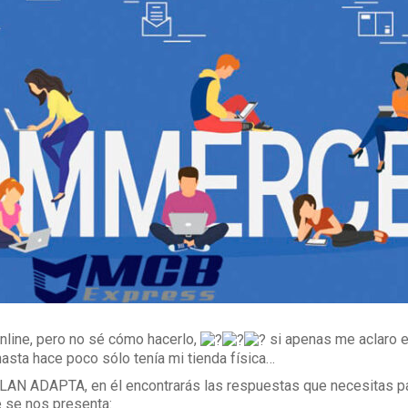
nline, pero no sé cómo hacerlo,
si apenas me aclaro 
asta hace poco sólo tenía mi tienda física…
N ADAPTA, en él encontrarás las respuestas que necesitas p
 se nos presenta: