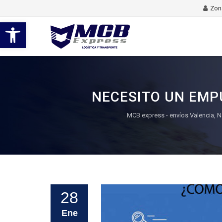
Zona
Abrir barra de herramientas
NECESITO UN EMP
MCB express - envíos Valencia, N
28
Ene