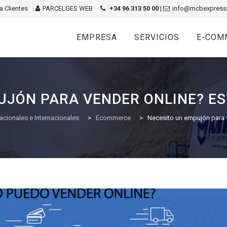
 Clientes
PARCELGES WEB
+34 96 313 50 00
|
info@mcbexpress
Skip
to
EMPRESA
SERVICIOS
E-COM
content
UJÓN PARA VENDER ONLINE? ES
acionales e Internacionales
>
Ecommerce
>
Necesito un empujón para v