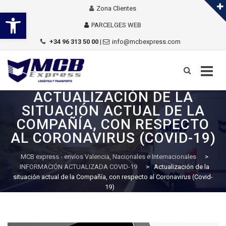
Zona Clientes
Abrir barra de herramientas
PARCELGES WEB
+34 96 313 50 00
|
info@mcbexpress.com
ACTUALIZACIÓN DE LA
Skip
to
SITUACIÓN ACTUAL DE LA
content
COMPAÑÍA, CON RESPECTO
AL CORONAVIRUS (COVID-19)
MCB express - envíos Valencia, Nacionales e Internacionales
>
INFORMACIÓN ACTUALIZADA COVID-19
>
Actualización de la
situación actual de la Compañía, con respecto al Coronavirus (Covid-
19)