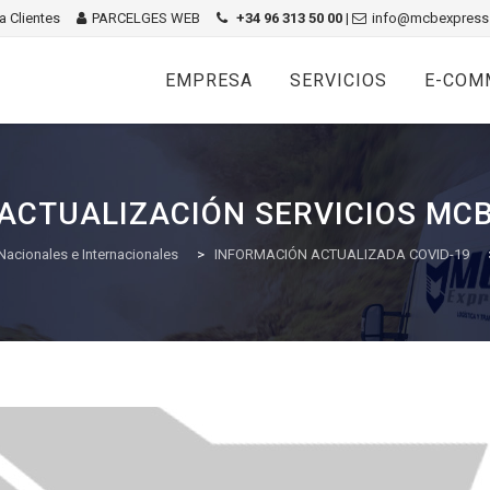
 Clientes
PARCELGES WEB
+34 96 313 50 00
|
info@mcbexpress
Skip
to
EMPRESA
SERVICIOS
E-COM
content
ACTUALIZACIÓN SERVICIOS MC
Nacionales e Internacionales
>
INFORMACIÓN ACTUALIZADA COVID-19