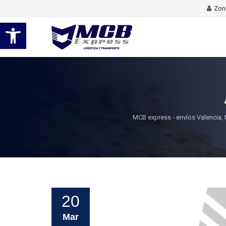
Zona
Abrir barra de herramientas
MCB express - envíos Valencia, 
20
Mar