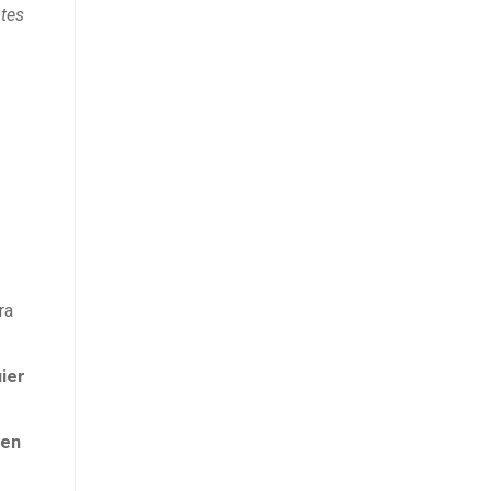
ntes
ra
uier
 en